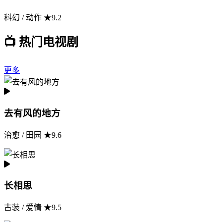
科幻 / 动作 ★9.2
📺 热门电视剧
更多
去有风的地方
治愈 / 田园 ★9.6
长相思
古装 / 爱情 ★9.5