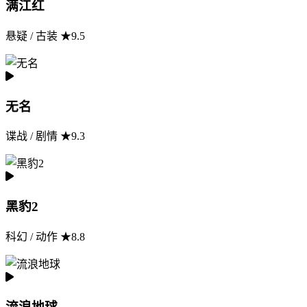
满江红
悬疑 / 古装 ★9.5
无名
谍战 / 剧情 ★9.3
黑豹2
科幻 / 动作 ★8.8
流浪地球