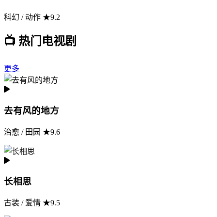
科幻 / 动作 ★9.2
📺 热门电视剧
更多
去有风的地方
治愈 / 田园 ★9.6
长相思
古装 / 爱情 ★9.5