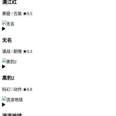
满江红
悬疑 / 古装 ★9.5
无名
谍战 / 剧情 ★9.3
黑豹2
科幻 / 动作 ★8.8
流浪地球